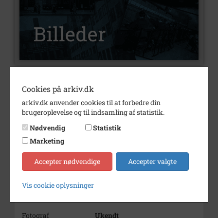
Nummer
B55
Cookies på arkiv.dk
Type
Billeder
arkiv.dk anvender cookies til at forbedre din
brugeroplevelse og til indsamling af statistik.
Beskrivelse
Ejendommen - 2 sammensat
Nødvendig
Statistik
fotos, vue over ejendommen
og kirken
Marketing
Bemærkning
Tidligere journalnr. intet, lbnr.
Accepter nødvendige
Accepter valgte
12-13
Årstal
1960
Vis cookie oplysninger
Dateringsnote
1960
Fotograf
Ukendt