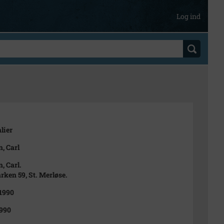
Log ind
lier
n, Carl
, Carl.
ken 59, St. Merløse.
 1990
990