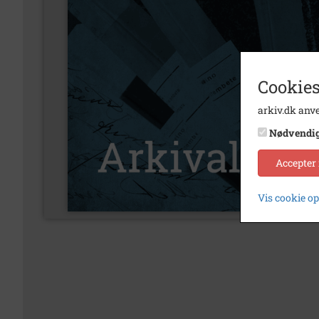
Cookies
arkiv.dk anve
Nødvendi
Accepter
Vis cookie o