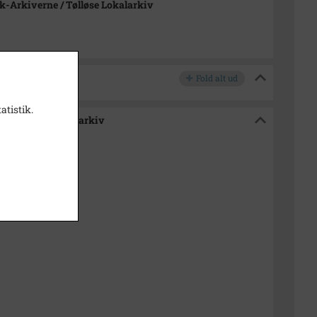
-Arkiverne / Tølløse Lokalarkiv
Fold alt ud
atistik.
e / Tølløse Lokalarkiv