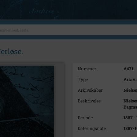
erløse.
Nummer
A471
Type
Arkiva
Arkivskaber
Nielse
Beskrivelse
Nielsen
Bagmar
Periode
1887 -
Dateringsnote
1887-1