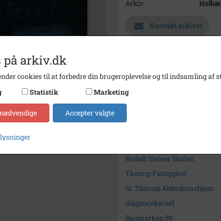
Arkiv
Holbæk
Kontakt arkivet
Yderligere indhold
 på arkiv.dk
nder cookies til at forbedre din brugeroplevelse og til indsamling af st
Søg videre i Holbæk-Arkivern
g
Statistik
Marketing
juleskikke
 nødvendige
Accepter valgte
Holbækvej 5
Bagmarken
plysninger
Rudolf Steiner Skolen
Rudolf Steiner Skolen
Tåstrup Fattiggård
St. Tåstrup Alderdomshjem
diligencekørsel
Bagmarken 59