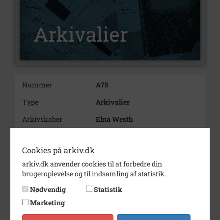
Nummer
A75
Type
Arkivalier
Arkivskaber
Elna Westh
Beskrivelse
99.4 Westh, Elna
Personarkiv
Cookies på arkiv.dk
Datter af malermester og senere
arkiv.dk anvender cookies til at forbedre din
ejendomshandler Johan Marius
brugeroplevelse og til indsamling af statistik.
Westh og Caroline Christine
Hansen.
Nødvendig
Statistik
Marketing
Født/stiftet
ca. 1913
Død/nedlagt
ca. 1998