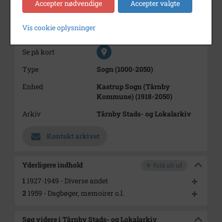
Accepter nødvendige
Accepter valgte
Periode
1927 - 1959
Vis cookie oplysninger
Dateringsnote
1925-1949
Se på kort
Type
Sogn (1000-2050)
Enhed
Kastrup Sogn (Tårnby
Kommune) (1918-2050)
Arkiv
Tårnby Stads- og Lokalarkiv
Kontakt arkivet
Yderligere indhold
Fold alt ud
1
1927-1949 - Diverse andet
2
1959 - Dagbøger, memoirer o.l.
Søg videre i Tårnby Stads- og Lokalarkiv