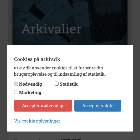
Cookies på arkiv.dk
Nummer
A441
arkiv.dk anvender cookies til at forbedre din
Type
Arkivalier
brugeroplevelse og til indsamling af statistik.
Arkivskaber
Børne- og unge
Nødvendig
Statistik
organisationernes samråd i
Marketing
Tølløse Kommune
Accepter nødvendige
Accepter valgte
Beskrivelse
Børne- og
Ungdomsorganisationernes
Samråd i Tølløse Kommune.
Vis cookie oplysninger
Periode
1978 - 1985