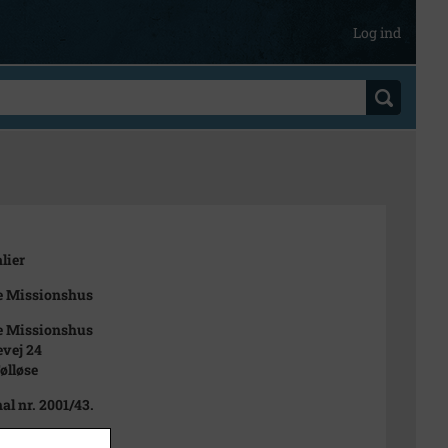
Log ind
lier
e Missionshus
e Missionshus
evej 24
ølløse
al nr. 2001/43.
 1998