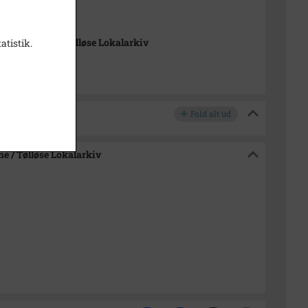
998
-Arkiverne / Tølløse Lokalarkiv
atistik.
Fold alt ud
e / Tølløse Lokalarkiv