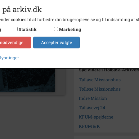
 på arkiv.dk
Dateringsnote
1885-1
Arkiv
Holbæk
nder cookies til at forbedre din brugeroplevelse og til indsamling af st
g
Statistik
Marketing
Kontakt arkivet
 nødvendige
Accepter valgte
Yderligere indhold
plysninger
Søg videre i Holbæk-Arkivern
Tølløse Missionshus
Tølløse Missionshus
Indre Mission
Tølløsevej 24
KFUM-spejderne
KFUM & K