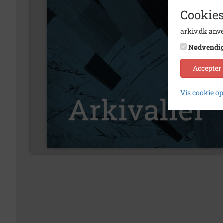
Cookies
arkiv.dk anve
Nødvendi
Accepter
Vis cookie o