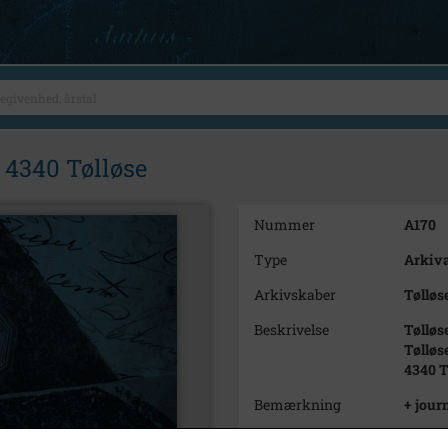
 4340 Tølløse
Nummer
A170
Type
Arkiva
Arkivskaber
Tølløs
Beskrivelse
Tølløs
Tølløs
4340 T
Bemærkning
+ journ
Periode
1885 -