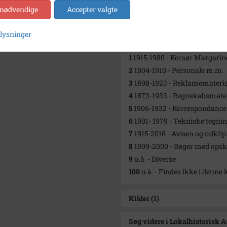
 nødvendige
Accepter valgte
Kontakt arkivet
plysninger
Yderligere indhold
1
1915-1980 - Korsør Margarine
2
1904-1910 - Personale m.m.
3
1898-1923 - Reklamemateria
4
1873-1933 - Regnskabsmater
5
1906-1932 - Korrespondance
6
1901- 1979 - Tekniske tegni
7
1915-2016 - Avisen og udkli
8
1909-2000 - Bøger med opskr
9
u.å. - Diverse
100
u.å. - Findes ikke i denne
Kilder (1)
Søg videre i Lokalhistorisk 