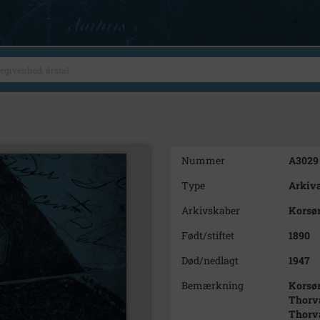
Nummer
A3029
Type
Arkiva
Arkivskaber
Korsør
Født/stiftet
1890
Død/nedlagt
1947
Bemærkning
Korsør
Thorva
Thorva