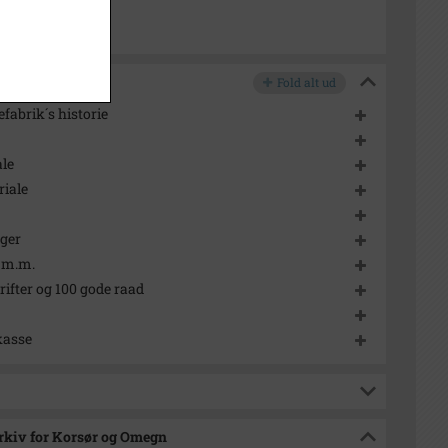
Fold alt ud
fabrik´s historie
le
iale
nger
p m.m.
ifter og 100 gode raad
 kasse
Arkiv for Korsør og Omegn