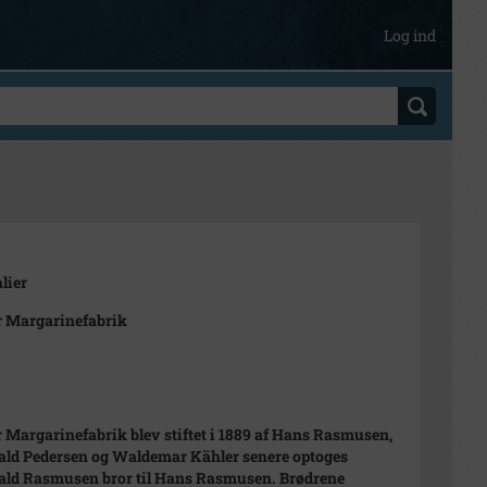
Log ind
lier
 Margarinefabrik
 Margarinefabrik blev stiftet i 1889 af Hans Rasmusen,
ld Pedersen og Waldemar Kähler senere optoges
ld Rasmusen bror til Hans Rasmusen. Brødrene