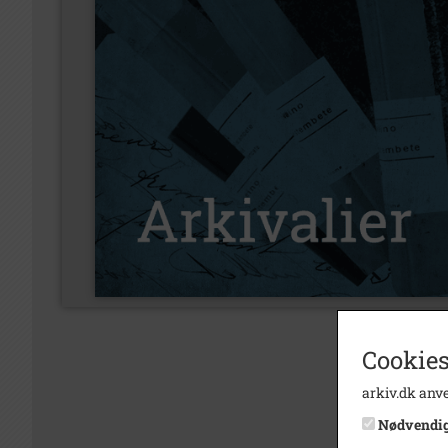
Cookies
arkiv.dk anve
Nødvendi