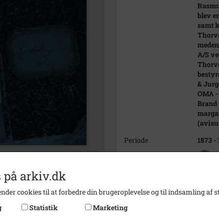
Rasmus
blev e
samt k
Thorva
meden
A/S ve
Thorva
bestyr
& Jurg
OMA - 
Brand 
margar
(avisu
Periode
1873 -
Se på kort
 på arkiv.dk
Type
Sogn (
Enhed
Halssk
nder cookies til at forbedre din brugeroplevelse og til indsamling af st
g
Statistik
Marketing
Arkiv
Lokalh