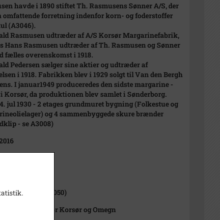
en havde i 1890 stiftet Th. Rasmusens Sønner A/S, der
n omfattende forretning indenfor korn- og foderstoffer
ul (A3046).
ld Rasmusen udtræder af A/S Korsør Margarinefabrik,
s Hans Rasmusen udtræder af Th. Rasmusen og Sønner
d fælles overenskomst i 1918.
ld Pedersen sælger sine aktier og udtræder af
elsen i 1918. Fabrikken blev i 1929 solgt til Van den Bergh
ens. I januar1949 produceredes den sidste margarine -
i Korsør, da produktionen blev samlet i Sønderborg.
4. jul 1930 - 2 etages grundmuret bygning (Folkestue og
ineolielager) og 4 sammenbyggede skure brænder
dklip - se A3008)
 2016
1000-2050)
ov Sogn (1968-2050)
atistik.
istorisk Arkiv for Korsør og Omegn