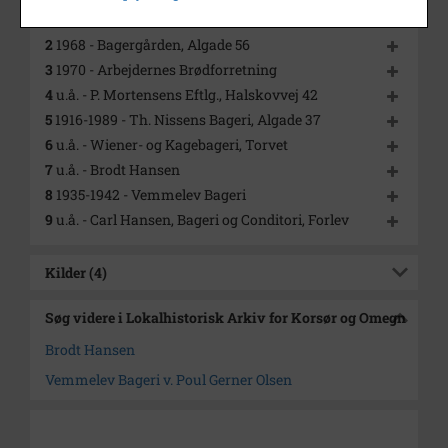
1
u.å.-2008 - Thers Bageri, Algade 39
2
1968 - Bagergården, Algade 56
3
1970 - Arbejdernes Brødforretning
4
u.å. - P. Mortensens Eftlg., Halskovvej 42
5
1916-1989 - Th. Nissens Bageri, Algade 37
6
u.å. - Wiener- og Kagebageri, Torvet
7
u.å. - Brodt Hansen
8
1935-1942 - Vemmelev Bageri
9
u.å. - Carl Hansen, Bageri og Conditori, Forlev
Kilder (4)
Søg videre i Lokalhistorisk Arkiv for Korsør og Omegn
Brodt Hansen
Vemmelev Bageri v. Poul Gerner Olsen