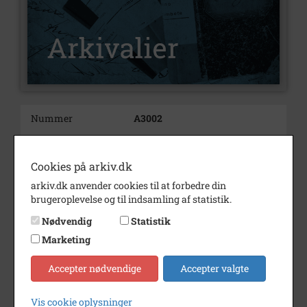
Nummer
A3002
Type
Arkivalier
Cookies på arkiv.dk
Arkivskaber
Bagerier
arkiv.dk anvender cookies til at forbedre din
Periode
1916 - 2008
brugeroplevelse og til indsamling af statistik.
Arkiv
Lokalhistorisk Arkiv for Korsør
Nødvendig
Statistik
og Omegn
Marketing
Kontakt arkivet
Accepter nødvendige
Accepter valgte
Yderligere indhold
Fold alt ud
Vis cookie oplysninger