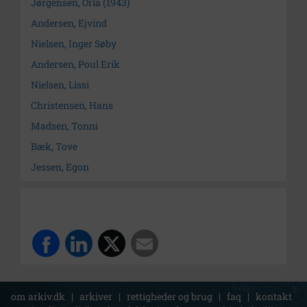
Jørgensen, Orla (1943)
Andersen, Ejvind
Nielsen, Inger Søby
Andersen, Poul Erik
Nielsen, Lissi
Christensen, Hans
Madsen, Tonni
Bæk, Tove
Jessen, Egon
om arkiv.dk
|
arkiver
|
rettigheder og brug
|
faq
|
kontakt