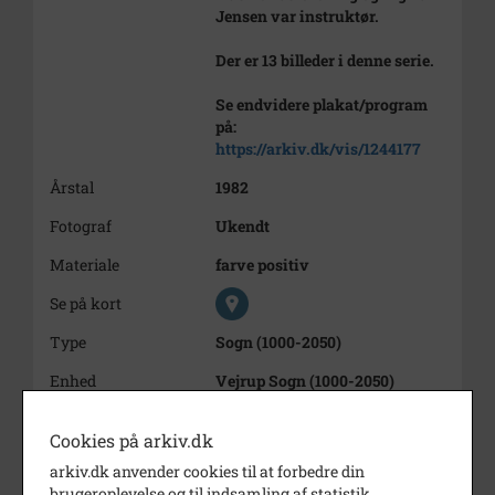
Jensen var instruktør.
Der er 13 billeder i denne serie.
Se endvidere plakat/program
på:
https://arkiv.dk/vis/1244177
Årstal
1982
Fotograf
Ukendt
Materiale
farve positiv
Se på kort
Type
Sogn (1000-2050)
Enhed
Vejrup Sogn (1000-2050)
Arkiv
Vejrup Sognearkiv
Cookies på arkiv.dk
Kontakt arkivet
arkiv.dk anvender cookies til at forbedre din
brugeroplevelse og til indsamling af statistik.