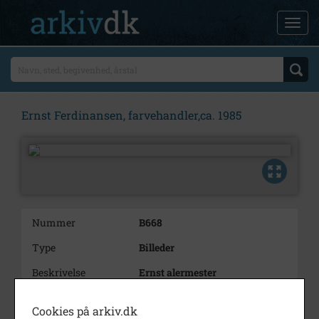
Ernst Ferdinansen, farvehandler,ca. 1985
Nummer
B668
Type
Billeder
Beskrivelse
Ernst alermester
ogmfarvehandler, Hovedgaden
49, Svinninge. Ca. 1985.
Cookies på arkiv.dk