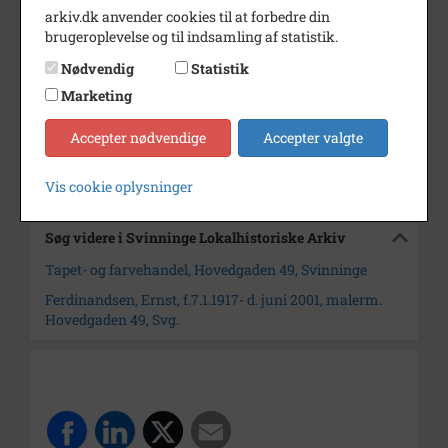
Periode
1980 - 1990
arkiv.dk anvender cookies til at forbedre din
brugeroplevelse og til indsamling af statistik.
Dateringsnote
ca. 1985
Nødvendig
Statistik
Fotograf
Ukendt
Marketing
Arkiv
Svinninge Lokalhistoriske
Arkiv
Accepter nødvendige
Accepter valgte
Kontakt arkivet
Vis cookie oplysninger
Søg videre i Svinninge Lokalhistoriske Arkiv
Tapet- og farvehandel, Hovedgaden 49, Svinninge
Ferdinandsen, Ernst, f.7.1.1917- d. juni 2001, malerm.
Hovedgaden 49, Svg.