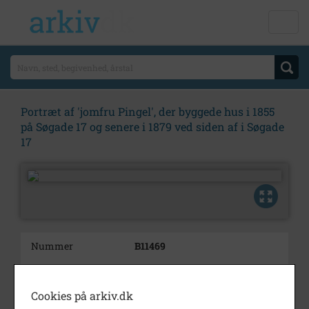
Portræt af 'jomfru Pingel', der byggede hus i 1855
på Søgade 17 og senere i 1879 ved siden af i Søgade
17
Nummer
B11469
Type
Billeder
Beskrivelse
Cookies på arkiv.dk
Anne Johanne Dorthea Pingel,