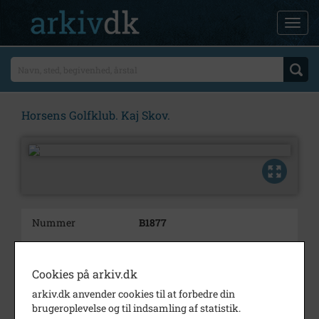
Horsens Golfklub. Kaj Skov.
Nummer
B1877
Type
Billeder
Beskrivelse
Horsens Golfklub
Cookies på arkiv.dk
arkiv.dk anvender cookies til at forbedre din
Årstal
1988
brugeroplevelse og til indsamling af statistik.