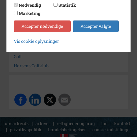
Dateringsnote
1988
Nødvendig
Statistik
Fotograf
Ukendt
Marketing
Arkiv
Horsens Idrætsarkiv
Accepter nødvendige
Accepter valgte
Søg videre i Horsens Idrætsarkiv
Vis cookie oplysninger
Skov, Kai
Golf
Horsens Golfklub
om arkiv.dk
|
arkiver
|
rettigheder og brug
|
faq
|
kontakt
|
privatlivspolitik
|
handelsbetingelser
|
cookie-indstillinger