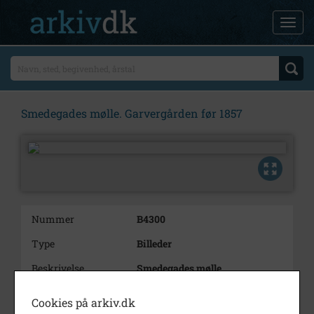
Smedegades mølle. Garvergården før 1857
Nummer
B4300
Type
Billeder
Beskrivelse
Smedegades mølle.
Garvergården før
1857
Cookies på arkiv.dk