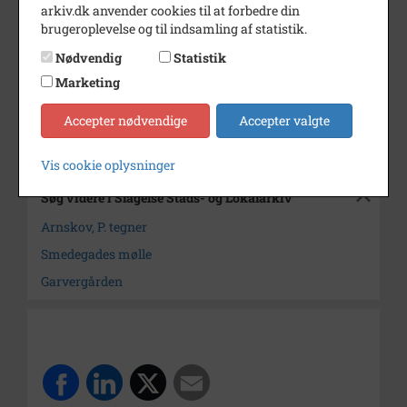
Periode
1900 - 1930
arkiv.dk anvender cookies til at forbedre din
brugeroplevelse og til indsamling af statistik.
Dateringsnote
ca.1900-1930
Nødvendig
Statistik
Fotograf
P. Arnskov
Marketing
Arkiv
Slagelse Stads- og Lokalarkiv
Accepter nødvendige
Accepter valgte
Kontakt arkivet
Vis cookie oplysninger
Søg videre i Slagelse Stads- og Lokalarkiv
Arnskov, P. tegner
Smedegades mølle
Garvergården