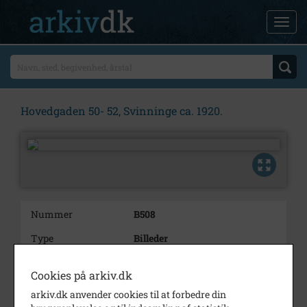
Hovedgaden 50- 52, Svinninge ca. 1920.
Nummer
B508
Type
Billeder
Beskrivelse
Hovedgaden 50- 52, Svinninge
Cookies på arkiv.dk
ca. 1920.
arkiv.dk anvender cookies til at forbedre din
Periode
1915 - 1925