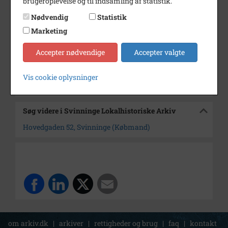
brugeroplevelse og til indsamling af statistik.
Dateringsnote
ca. 1920
Nødvendig
Statistik
Fotograf
Ukendt
Marketing
Arkiv
Svinninge Lokalhistoriske
Accepter nødvendige
Accepter valgte
Arkiv
Vis cookie oplysninger
Kontakt arkivet
Søg videre i Svinninge Lokalhistoriske Arkiv
Hovedgaden 52, Svinninge (Købmand)
om arkiv.dk
|
arkiver
|
rettigheder og brug
|
faq
|
kontakt