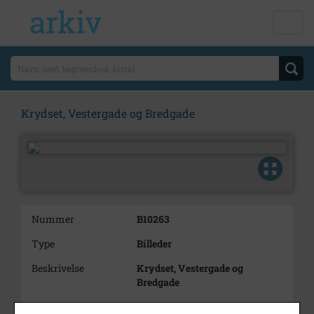
Krydset, Vestergade og Bredgade
Nummer
B10263
Type
Billeder
Beskrivelse
Krydset, Vestergade og
Bredgade
Periode
1970 - 1980