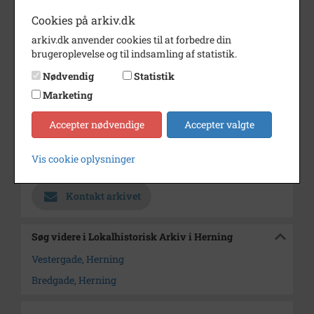
Fotograf
Hugo E. Madsen
Cookies på arkiv.dk
arkiv.dk anvender cookies til at forbedre din
Størrelse
9 x 13
brugeroplevelse og til indsamling af statistik.
Materiale
s/h positiv
Nødvendig
Statistik
Se på kort
Marketing
Type
Kommune (1970-2050)
Accepter nødvendige
Accepter valgte
Enhed
Herning Kommune (2007-2050)
Vis cookie oplysninger
Arkiv
Lokalhistorisk Arkiv i Herning
Kontakt arkivet
Søg videre i Lokalhistorisk Arkiv i Herning
Vestergade, Herning
Bredgade, Herning