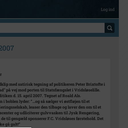
Log ind
 2007
r
klip med satirisk tegning af politikeren Peter Brixtofte i
ad" på vej mod porten til Statsfængslet i Vridsløselille.
itiken d. 15. april 2007. Tegnet af Roald Als.
 i boblen lyder: ”…og så sælger vi østfløjen til et
ieringsselskab, leaser den tilbage og laver den om til et
scenter og udliciterer gulvvasken til Jysk Rengøring,
 de til gengæld sponserer F.C. Vridsløses førstehold. Det
ke gå galt!”