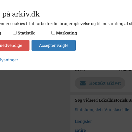
Bemærkning
Udklip
 på arkiv.dk
ind: P
Avisud
nder cookies til at forbedre din brugeroplevelse og til indsamling af st
Årstal
2007
g
Statistik
Marketing
Dateringsnote
15.4.2
 nødvendige
Accepter valgte
Fotograf
Ukend
Se på kort
plysninger
Arkiv
Lokalh
Kontakt arkivet
Søg videre i Lokalhistorisk 
Statsfængslet i Vridsløselille
fængsler
satire