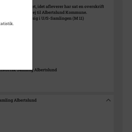
pet er manipuleret, idet afleverer har sat en overskrift
eter Brixtofte på vej til Albertslund Kommune.
klippet befinder sig i U/S-Samlingen (M 11)
atistik.
007
t
istorisk Samling Albertslund
Samling Albertslund