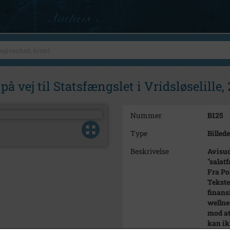
på vej til Statsfængslet i Vridsløselille,
Nummer
B125
Type
Billede
Beskrivelse
Avisud
"salatf
Fra Pol
Teksten
finans
wellne
mod at
kan ik