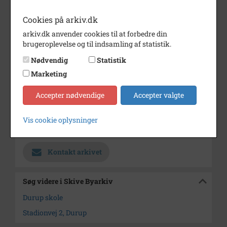
Fotograf
Ukendt fotograf
Cookies på arkiv.dk
Størrelse
11x8
arkiv.dk anvender cookies til at forbedre din
brugeroplevelse og til indsamling af statistik.
Materiale
s/h positiv
Nødvendig
Statistik
Se på kort
Marketing
Type
Sogn (1000-2050)
Accepter nødvendige
Accepter valgte
Enhed
Durup Sogn (Skive Kommune)
(1000-2050)
Vis cookie oplysninger
Arkiv
Skive Byarkiv
Kontakt arkivet
Søg videre i Skive Byarkiv
Durup skole
Stadionvej 2, Durup