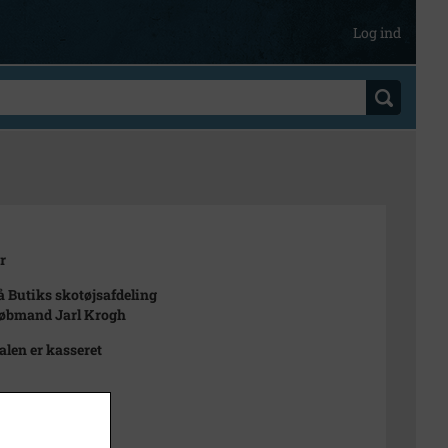
Log ind
r
å Butiks skotøjsafdeling
Købmand Jarl Krogh
alen er kasseret
1969