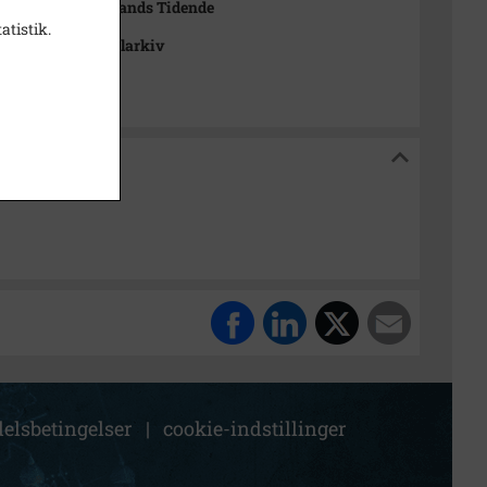
Rasmussen Sjællands Tidende
atistik.
se Stads- og Lokalarkiv
og Lokalarkiv
elsbetingelser
|
cookie-indstillinger