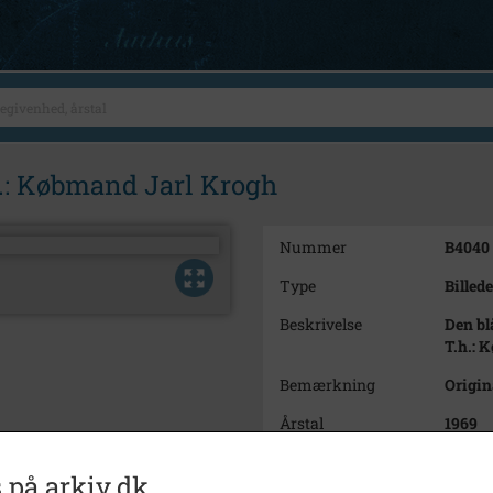
h.: Købmand Jarl Krogh
Nummer
B4040
Type
Billede
Beskrivelse
Den bl
T.h.: 
Bemærkning
Origin
Årstal
1969
Dateringsnote
18.12.
 på arkiv.dk