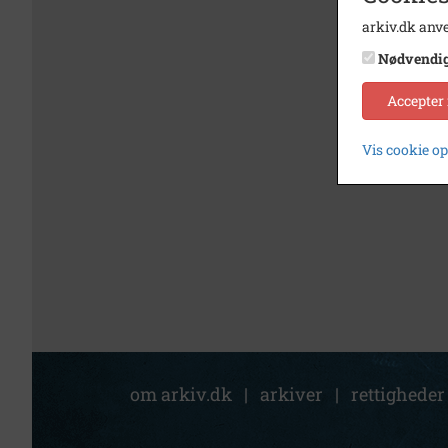
arkiv.dk anve
Nødvendi
Accepter
Vis cookie o
om arkiv.dk
|
arkiver
|
rettigheder