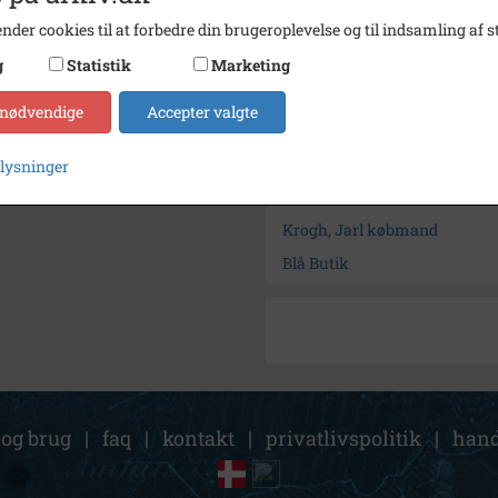
Fotograf
Steen 
nder cookies til at forbedre din brugeroplevelse og til indsamling af st
Arkiv
Slagel
g
Statistik
Marketing
Kontakt arkivet
 nødvendige
Accepter valgte
Søg videre i Slagelse Stads- 
plysninger
Rasmussen, Steen
Krogh, Jarl købmand
Blå Butik
 og brug
|
faq
|
kontakt
|
privatlivspolitik
|
hand