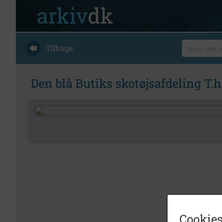
Tilbage
Den blå Butiks skotøjsafdeling T.
Cookies