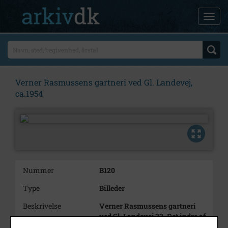
Verner Rasmussens gartneri ved Gl. Landevej,
ca.1954
Nummer
B120
Type
Billeder
Beskrivelse
Verner Rasmussens gartneri
ved Gl. Landevej 22. Det indre af
et drivhus.