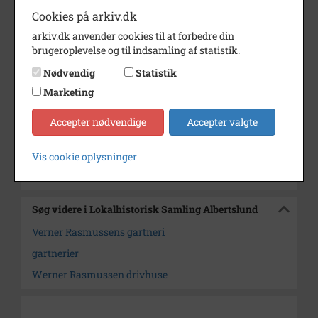
Cookies på arkiv.dk
Årstal
1954
arkiv.dk anvender cookies til at forbedre din
Dateringsnote
ca. 1954
brugeroplevelse og til indsamling af statistik.
Fotograf
Ukendt
Nødvendig
Statistik
Marketing
Se på kort
Accepter nødvendige
Accepter valgte
Arkiv
Lokalhistorisk Samling
Albertslund
Vis cookie oplysninger
Kontakt arkivet
Søg videre i Lokalhistorisk Samling Albertslund
Verner Rasmussens gartneri
gartnerier
Werner Rasmussen drivhuse