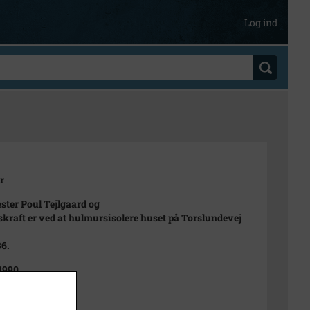
Log ind
r
ter Poul Tejlgaard og
skraft er ved at hulmursisolere huset på Torslundevej
86.
 1990
87