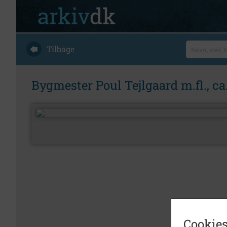
Tilbage
Bygmester Poul Tejlgaard m.fl., ca
Cookies