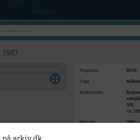
. 1987
Nummer
B370
Type
Billede
Beskrivelse
Bygmes
arbejd
18B.
Ca. 19
Periode
1985 -
Dateringsnote
ca. 19
 på arkiv.dk