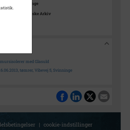
rusdorf, Svinninge
atistik.
nge Lokalhistoriske Arkiv
historiske Arkiv
lmursisolerer med Glasuld
 16.06.2013, tømrer, Vibevej 5, Svinninge
elsbetingelser
|
cookie-indstillinger