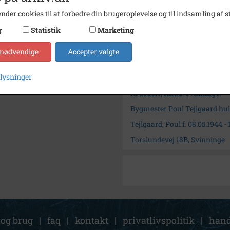
Fotograf
Knud K
nder cookies til at forbedre din brugeroplevelse og til indsamling af st
Arkiv
Svinni
g
Statistik
Marketing
Kontakt arkivet
 nødvendige
Accepter valgte
plysninger
Søg videre i Svinninge Lokal
Krusdorf, Knud. Svinninge.
Bygmester Poul Tejlgaard hu
Tejlgaard, Poul f. 08.05.1944 -
Torslundevej 18B, Svinninge
 og brug
|
faq
|
kontakt
|
privatlivspolitik
|
hand