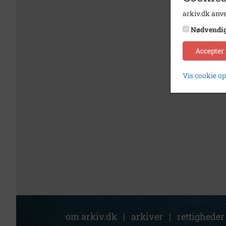
arkiv.dk anve
Nødvendi
Accepter
Vis cookie o
om arkiv.dk
|
arkiver
|
rettigheder