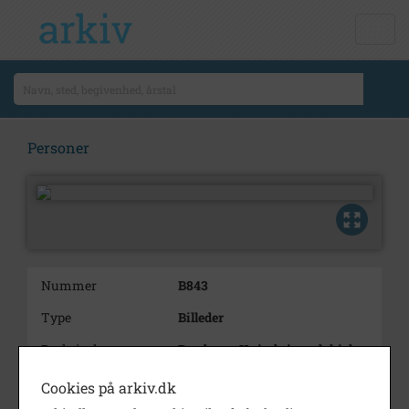
Personer
Nummer
B843
Type
Billeder
Beskrivelse
Brudepar. Kvinde i mørk kjole
med hvidt langt slør. Mand med
overskæg. Ukendt familie.
Cookies på arkiv.dk