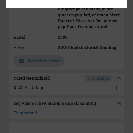
en plastikanordning, der
fungerer på den måde, at den
giver en pop-lyd, når man hiver
flaget af. Disse har fået navnet
pop-flag af samme grund.
Årstal
2009
Arkiv
SIFA Idrætshistorisk Samling
Kontakt arkivet
Yderligere indhold
Fold alt ud
U
2009 - Udklip
Søg videre i SIFA Idrætshistorisk Samling
Flagfootball