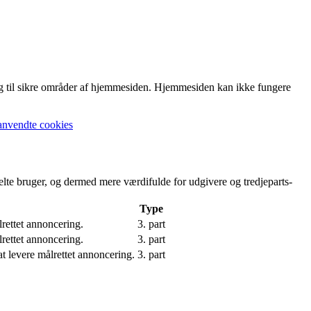
g til sikre områder af hjemmesiden. Hjemmesiden kan ikke fungere
anvendte cookies
elte bruger, og dermed mere værdifulde for udgivere og tredjeparts-
Type
lrettet annoncering.
3. part
lrettet annoncering.
3. part
t levere målrettet annoncering.
3. part