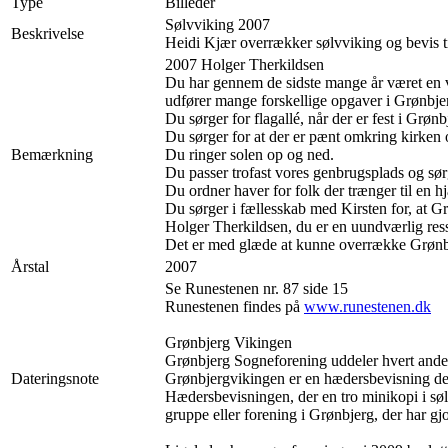
Type
Billeder
Sølvviking 2007
Beskrivelse
Heidi Kjær overrækker sølvviking og bevis t
2007 Holger Therkildsen
Du har gennem de sidste mange år været en v
udfører mange forskellige opgaver i Grønbje
Du sørger for flagallé, når der er fest i Grønb
Du sørger for at der er pænt omkring kirken 
Bemærkning
Du ringer solen op og ned.
Du passer trofast vores genbrugsplads og sørge
Du ordner haver for folk der trænger til en 
Du sørger i fællesskab med Kirsten for, at Gr
Holger Therkildsen, du er en uundværlig ress
Det er med glæde at kunne overrække Grønbj
Årstal
2007
Se Runestenen nr. 87 side 15
Runestenen findes på
www.runestenen.dk
Grønbjerg Vikingen
Grønbjerg Sogneforening uddeler hvert andet
Dateringsnote
Grønbjergvikingen er en hædersbevisning der
Hædersbevisningen, der en tro minikopi i søl
gruppe eller forening i Grønbjerg, der har gjo