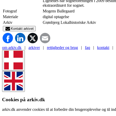
Ligeledes har sogneforeningen i 2009 besluttet
ekstraordinært for sognet.
Fotograf
Mogens Ballegaard
Materiale
digital optagelse
Arkiv
Grønbjerg Lokalhistoriske Arkiv
Kontakt arkivet
om arkiv.dk
|
arkiver
|
rettigheder og brug
|
faq
|
kontakt
|
Cookies på arkiv.dk
arkiv.dk anvender cookies til at forbedre din brugeroplevelse og til ind