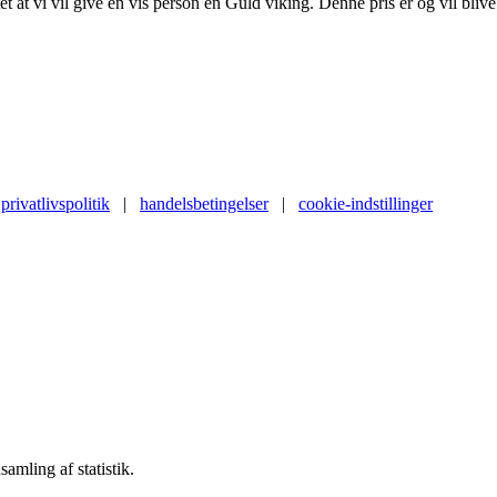
 at vi vil give en vis person en Guld viking. Denne pris er og vil blive 
privatlivspolitik
|
handelsbetingelser
|
cookie-indstillinger
samling af statistik.