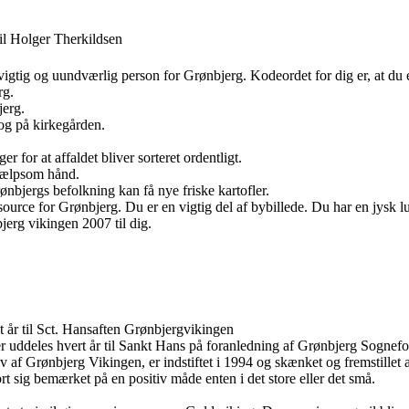
il Holger Therkildsen
igtig og uundværlig person for Grønbjerg. Kodeordet for dig er, at d
rg.
jerg.
og på kirkegården.
r for at affaldet bliver sorteret ordentligt.
hjælpsom hånd.
ønbjergs befolkning kan få nye friske kartofler.
ource for Grønbjerg. Du er en vigtig del af bybillede. Du har en jysk l
erg vikingen 2007 til dig.
 år til Sct. Hansaften Grønbjergvikingen
 uddeles hvert år til Sankt Hans på foranledning af Grønbjerg Sognefo
v af Grønbjerg Vikingen, er indstiftet i 1994 og skænket og fremstillet
rt sig bemærket på en positiv måde enten i det store eller det små.