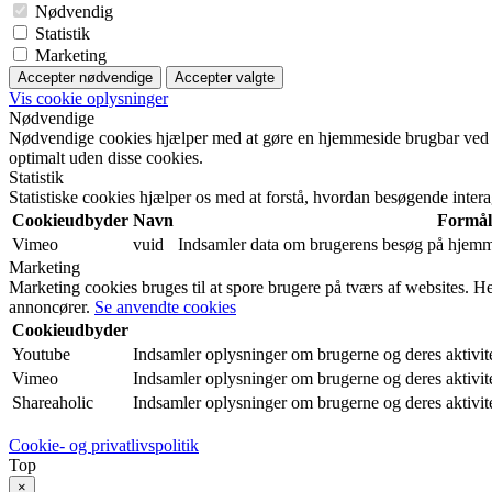
Nødvendig
Statistik
Marketing
Accepter nødvendige
Accepter valgte
Vis cookie oplysninger
Nødvendige
Nødvendige cookies hjælper med at gøre en hjemmeside brugbar ved a
optimalt uden disse cookies.
Statistik
Statistiske cookies hjælper os med at forstå, hvordan besøgende inte
Cookieudbyder
Navn
Formål
Vimeo
vuid
Indsamler data om brugerens besøg på hjemme
Marketing
Marketing cookies bruges til at spore brugere på tværs af websites. H
annoncører.
Se anvendte cookies
Cookieudbyder
Youtube
Indsamler oplysninger om brugerne og deres aktivitet
Vimeo
Indsamler oplysninger om brugerne og deres aktivitet
Shareaholic
Indsamler oplysninger om brugerne og deres aktivite
Cookie- og privatlivspolitik
Top
×