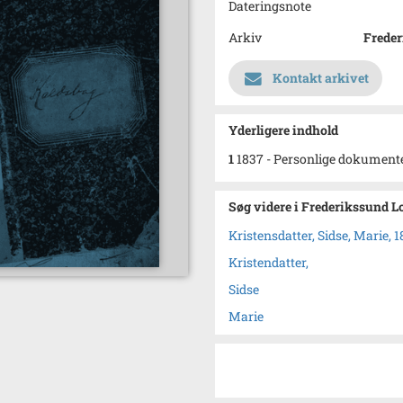
Dateringsnote
Arkiv
Freder
Kontakt arkivet
Yderligere indhold
1
1837 - Personlige dokument
Søg videre i Frederikssund L
Kristensdatter, Sidse, Marie, 
Kristendatter,
Sidse
Marie