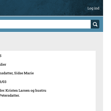
Log ind
5
lier
nsdatter, Sidse Marie
3/03
re: Kristen Larsen og hustru
Petersdatter.