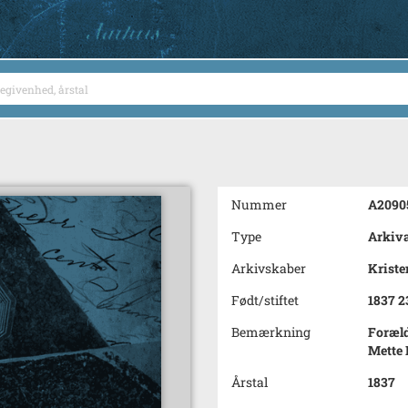
Nummer
A2090
Type
Arkiva
Arkivskaber
Kriste
Født/stiftet
1837 2
Bemærkning
Foræld
Mette 
Årstal
1837