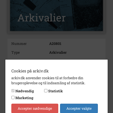
Nummer
A20801
Type
Arkivalier
Arkivskaber
Hansen, Peder Julius
Født/stiftet
1857 15/11
Cookies på arkiv.dk
arkiv.dk anvender cookies til at forbedre din
Bemærkning
Forældre: Smed Rasmus
brugeroplevelse og til indsamling af statistik.
Hansen og hustru
Marie Spies af Skoven.
Nødvendig
Statistik
Marketing
Årstal
1857
Se på kort
Accepter nødvendige
Accepter valgte