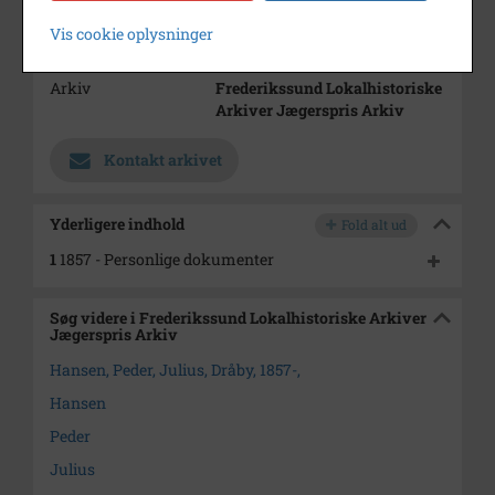
Type
Sogn (1000-2050)
Vis cookie oplysninger
Enhed
Dråby Sogn (1000-2050)
Arkiv
Frederikssund Lokalhistoriske
Arkiver Jægerspris Arkiv
Kontakt arkivet
Yderligere indhold
Fold alt ud
1
1857 - Personlige dokumenter
Søg videre i Frederikssund Lokalhistoriske Arkiver
Jægerspris Arkiv
Hansen, Peder, Julius, Dråby, 1857-,
Hansen
Peder
Julius