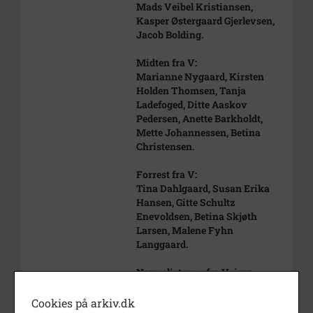
Mads Veibel Kristiansen,
Kasper Østergaard Gjerlevsen,
Jacob Bolding.
Midten fra V:
Marianne Nygaard, Kirsten
Holden Thomsen, Tanja
Ladefoged, Ditte Aaskov
Pedersen, Anette Barkholdt,
Mette Johannessen, Betina
Christensen.
Forrest fra V:
Tina Dahlgaard, Susan Erika
Hansen, Gitte Schultz
Enevoldsen, Betina Skjøth
Larsen, Malene Fyhn
Langgaard.
Navnelisten er fra Vejrup
Skoles 50 års jubilæumsbog.
Cookies på arkiv.dk
Årstal
2000