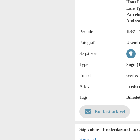
Hans L
Lars T
Parceli
Andrea
Periode
1907 - 
Fotograf
Ukend
Se på kort
Type
Sogn (
Enhed
Gerlev
Arkiv
Freder
Tags
Billede
Kontakt arkivet
Søg videre i Frederikssund Loka
Sogneråd