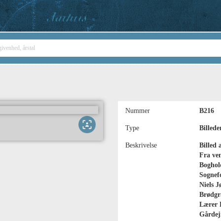
Nummer
B216
Type
Billede
Beskrivelse
Billed 
Fra ven
Boghol
Sognef
Niels J
Brødgr
Lærer 
Gårdejr