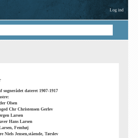
Log ind
r
af sognerådet dateret 1907-1917
stre:
der Olsen
oged Chr Christensen Gerlev
ørgen Larsen
aver Hans Larsen
Larsen, Femhøj
e Niels Jensen,stående, Tørslev