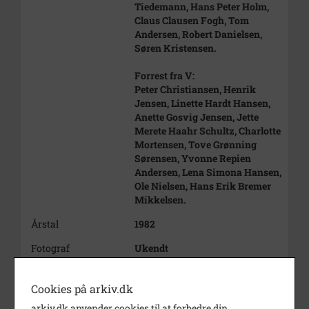
Tiedemann, Hans Peter Holm,
Claus Clausen Fogh, Tom
Andersen, Robert Danielsen,
Søren Kristensen.
Forrest fra V:
Peter Christiansen, Henrik
Jensen, Linette Hardt Hansen,
Anette Gosvig Jensen, Jette
Merete Haahr Schultz, Charlotte
Mortensen, Tove Grønning
Sørensen, Yvonne Repien
Andersen, Lena Simona Hansen,
Ole Nielsen, Hans Erik Bremer
Mikkelsen.
Årstal
1982
Fotograf
Ukendt
Materiale
Digital kopi efter farve positiv
Cookies på arkiv.dk
Se på kort
arkiv.dk anvender cookies til at forbedre din