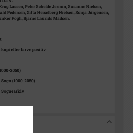
 fra V:
Krog Lassen, Peter Schelde Jermin, Susanne Nielsen,
ahl Pedersen, Gitta Heiselberg Nielsen, Sonja Jørgensen,
unker Fogh, Bjarne Laurids Madsen.
t
 kopi efter farve positiv
1000-2050)
 Sogn (1000-2050)
p Sognearkiv
iv