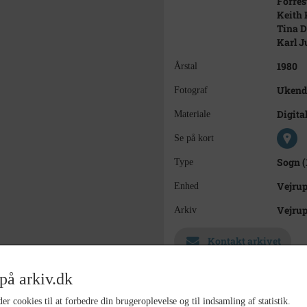
Forrest
Keith 
Tina D
Karl J
1980
Årstal
Ukend
Fotograf
Digital
Materiale
Se på kort
Sogn (
Type
Vejrup
Enhed
Vejru
Arkiv
Kontakt arkivet
på arkiv.dk
Søg videre i Vejrup Sogneark
er cookies til at forbedre din brugeroplevelse og til indsamling af statistik.
Kristensen, Karin Margrethe