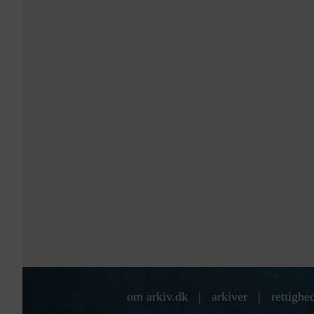
om arkiv.dk
|
arkiver
|
rettighe