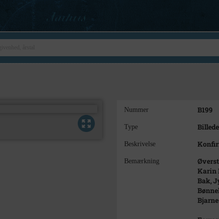
B199
Nummer
Billede
Type
Konfi
Beskrivelse
Øverst
Bemærkning
Karin 
Bak, J
Bønnel
Bjarne