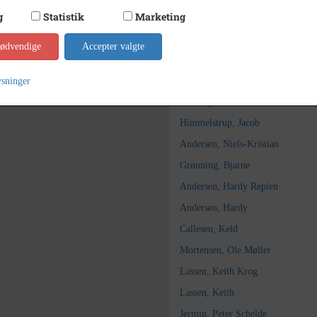
g
Statistik
Marketing
Mortensen, Ole
Bak, Jeanette
nødvendige
Accepter valgte
Larsen, Jytte Christina
Sørensen, Malene
ysninger
Bønnelykke, Malene
Himmelstrup, Jacob
Andersen, Niels-Kristian
Grønning, Bjarne
Andersen, Hardy Repien
Andersen, Hardy
Callesen, Keld
Mortensen, Ole Møller
Lassen, Keith Krog
Lassen, Keith
Jermin, Peter Schelde