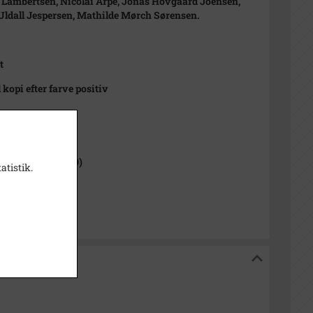
 Lambertsen, Nicolai Arpe, Jonas Hovgaard Joensen,
ldall Jespersen, Mathilde Mørch Sørensen.
t
 kopi efter farve positiv
1000-2050)
 Sogn (1000-2050)
atistik.
p Sognearkiv
iv