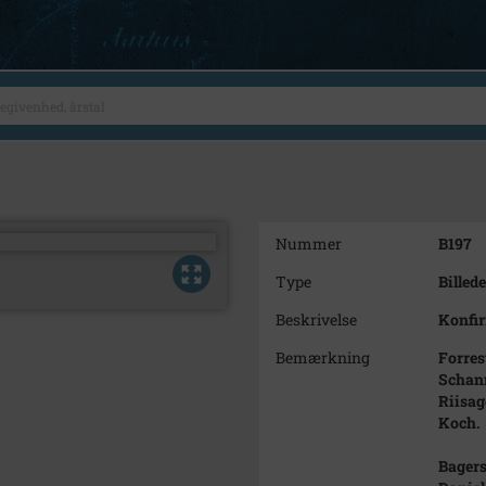
Nummer
B197
Type
Billede
Beskrivelse
Konfi
Bemærkning
Forrest
Schann
Riisag
Koch.
Bagerst