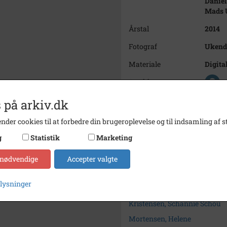
Daniel
Mads U
Årstal
2014
Fotograf
Ukend
Materiale
Digital
Se på kort
Type
Sogn (
 på arkiv.dk
Enhed
Vejrup
nder cookies til at forbedre din brugeroplevelse og til indsamling af st
Arkiv
Vejru
g
Statistik
Marketing
Kontakt arkivet
 nødvendige
Accepter valgte
plysninger
Søg videre i Vejrup Sogneark
Kristensen, Schannie Schou
Mortensen, Helene