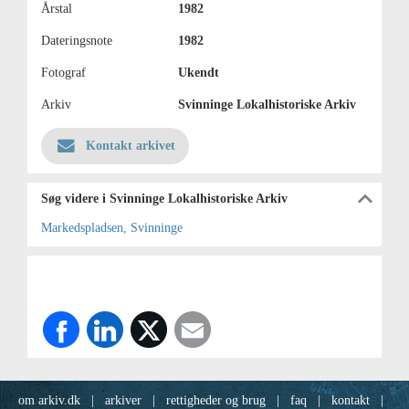
Årstal
1982
Dateringsnote
1982
Fotograf
Ukendt
Arkiv
Svinninge Lokalhistoriske Arkiv
Kontakt arkivet
Søg videre i Svinninge Lokalhistoriske Arkiv
Markedspladsen, Svinninge
om arkiv.dk
|
arkiver
|
rettigheder og brug
|
faq
|
kontakt
|