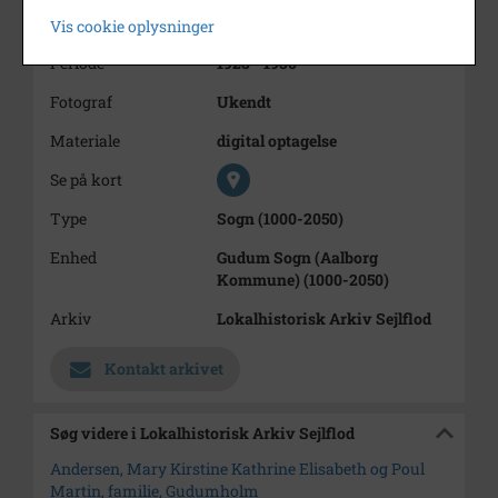
kirkegård.
Vis cookie oplysninger
Periode
1928 - 1930
Fotograf
Ukendt
Materiale
digital optagelse
Se på kort
Type
Sogn (1000-2050)
Enhed
Gudum Sogn (Aalborg
Kommune) (1000-2050)
Arkiv
Lokalhistorisk Arkiv Sejlflod
Kontakt arkivet
Søg videre i Lokalhistorisk Arkiv Sejlflod
Andersen, Mary Kirstine Kathrine Elisabeth og Poul
Martin, familie, Gudumholm