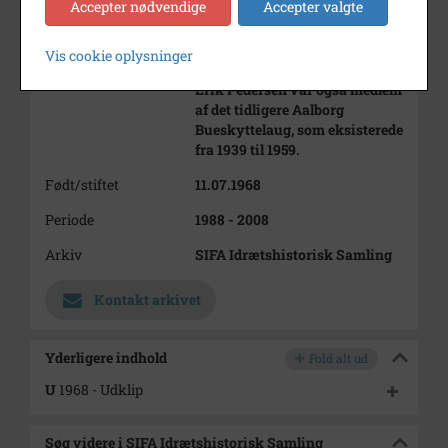
Accepter nødvendige
Accepter valgte
begyndte at tage form nogle få
år før og blev grundlagt af Knud
Erik Pedersen, der også er kendt
Vis cookie oplysninger
under øgenavnet “Maler”. Knud
Erik Pedersen var også medlem
af det tidligere Aalborg
Bueskyttelaug, som eksisterede
fra 1939 til 1959.
Født/stiftet
11.07.1968
Periode
1988 - 2008
Arkiv
SIFA Idrætshistorisk Samling
Kontakt arkivet
Yderligere indhold
Fold alt ud
U
1968 - Udklip
Søg videre i SIFA Idrætshistorisk Samling