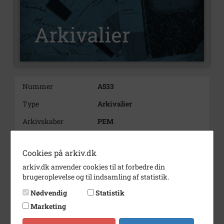
Nummer
A533
Type
Arkivalier
Arkivskaber
PEM
Beskrivelse
Henrik Toft, Ferslev. Aalborg
Bueskyttelaug. Bueskytte.
Cookies på arkiv.dk
Landstræner.
arkiv.dk anvender cookies til at forbedre din
Deltog ved OL 1988 i Seoul og OL
brugeroplevelse og til indsamling af statistik.
1992 i Barcelona.
Nødvendig
Statistik
Aalborg Bueskyttelaug blev
Marketing
optaget i Bueskydning
Danmark i 1975. Klubben