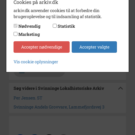
Cookies på arkiv.dk
Årstal
1980
arkiv.dk anvender cookies til at forbedre din
brugeroplevelse og til indsamling af statistik.
Dateringsnote
11.3.1980
Nødvendig
Statistik
Fotograf
Per Jensen, Sjællands Tidende
Marketing
Størrelse
18 x 25
Accepter nødvendige
Accepter valgte
Arkiv
Svinninge Lokalhistoriske
Arkiv
Vis cookie oplysninger
Kontakt arkivet
Søg videre i Svinninge Lokalhistoriske Arkiv
Per Jensen. ST
Svinninge Andels Grovvare, Lammefjordsvej 3