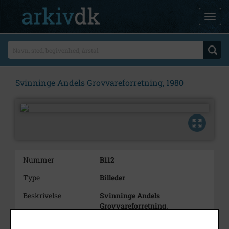
Svinninge Andels Grovvareforretning, 1980
Nummer
B112
Type
Billeder
Beskrivelse
Svinninge Andels
Grovvareforretning,
Lammefjordsvej 3, har
vokseværk, 1980.