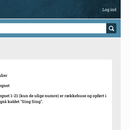
Log ind
lier
egnet
gnet 1-21 (kun de ulige numre) er rækkehuse og opført i
også kaldet "Sing Sing".