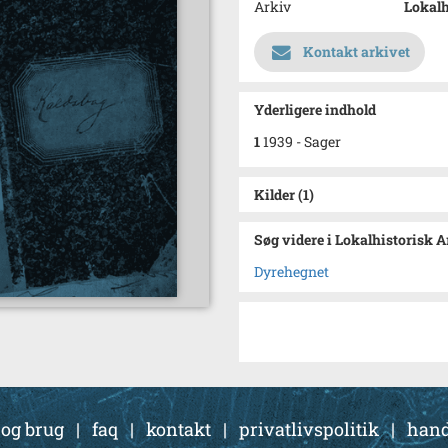
Arkiv
Lokalh
Kontakt arkivet
Yderligere indhold
1
1939 - Sager
Kilder (1)
Søg videre i Lokalhistorisk 
Dyrehegnet
 og brug
|
faq
|
kontakt
|
privatlivspolitik
|
hand