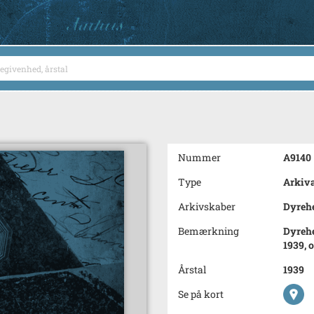
Nummer
A9140
Type
Arkiva
Arkivskaber
Dyreh
Bemærkning
Dyrehe
1939, 
Årstal
1939
Se på kort