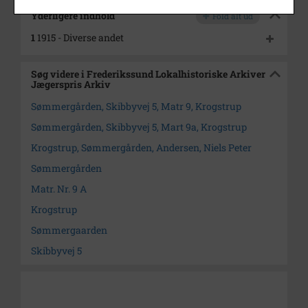
Yderligere indhold
Fold alt ud
1
1915 - Diverse andet
Søg videre i Frederikssund Lokalhistoriske Arkiver
Jægerspris Arkiv
Sømmergården, Skibbyvej 5, Matr 9, Krogstrup
Sømmergården, Skibbyvej 5, Mart 9a, Krogstrup
Krogstrup, Sømmergården, Andersen, Niels Peter
Sømmergården
Matr. Nr. 9 A
Krogstrup
Sømmergaarden
Skibbyvej 5