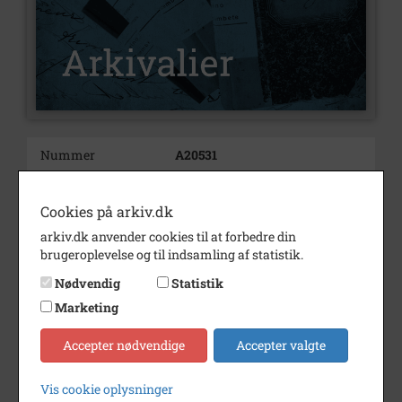
Nummer
A20531
Type
Arkivalier
Cookies på arkiv.dk
Arkivskaber
Sømmergaarden, Krogstrup
arkiv.dk anvender cookies til at forbedre din
Årstal
1915
brugeroplevelse og til indsamling af statistik.
Se på kort
Nødvendig
Statistik
Marketing
Arkiv
Frederikssund Lokalhistoriske
Arkiver Jægerspris Arkiv
Accepter nødvendige
Accepter valgte
Kontakt arkivet
Vis cookie oplysninger