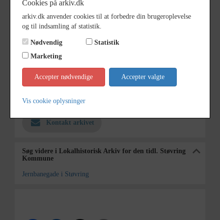
Cookies på arkiv.dk
Årstal
1988
arkiv.dk anvender cookies til at forbedre din brugeroplevelse
Fotograf
Arne Buus
og til indsamling af statistik.
Størrelse
8 x 12
Nødvendig
Statistik
Marketing
Materiale
s/h positiv
Se på kort
Accepter nødvendige
Accepter valgte
Arkiv
Lokalhistorisk Arkiv for den tidl.
Støvring Kommune
Vis cookie oplysninger
Kontakt arkivet
Søg videre i Lokalhistorisk Arkiv for den tidl. Støvring
Kommune
Jernbanegade i Støvring