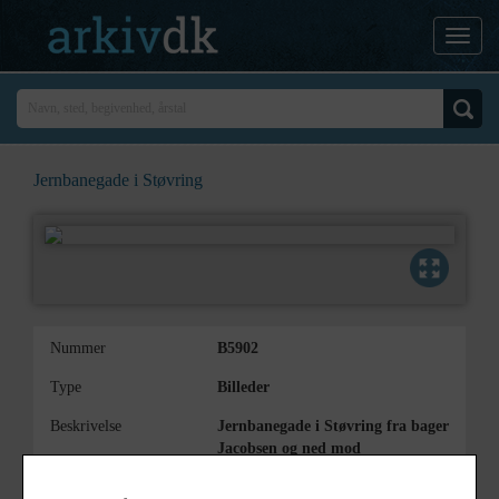
Jernbanegade i Støvring
Nummer
B5902
Type
Billeder
Beskrivelse
Jernbanegade i Støvring fra bager
Jacobsen og ned mod
stationspladsen. 1988.