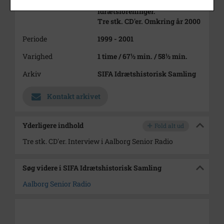
Gymnastik- og
Idrætsforeninger.
Tre stk. CD'er. Omkring år 2000
Periode
1999 - 2001
Varighed
1 time / 67½ min. / 58½ min.
Arkiv
SIFA Idrætshistorisk Samling
Kontakt arkivet
Yderligere indhold
Fold alt ud
Tre stk. CD'er. Interview i Aalborg Senior Radio
Søg videre i SIFA Idrætshistorisk Samling
Aalborg Senior Radio