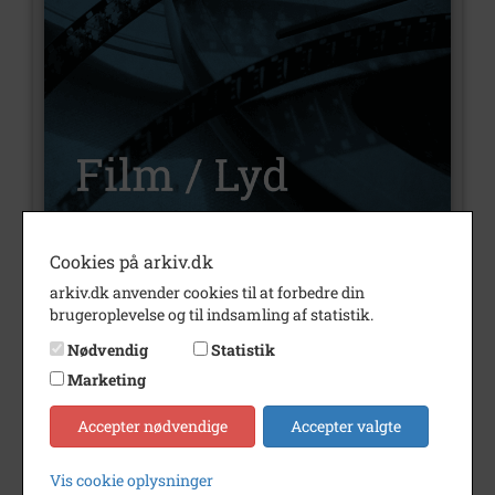
Cookies på arkiv.dk
Nummer
L9
arkiv.dk anvender cookies til at forbedre din
brugeroplevelse og til indsamling af statistik.
Type
Film og lyd
Nødvendig
Statistik
Bemærkning
Interview i Aalborg Senior
Marketing
Radio med: Aage Dam,
Idrætsklubben "Chang", Erik
Accepter nødvendige
Accepter valgte
Simonsen, Aalborg Fodsports
Forening og Svend Geert
Jensen, De Danske Skytte-,
Vis cookie oplysninger