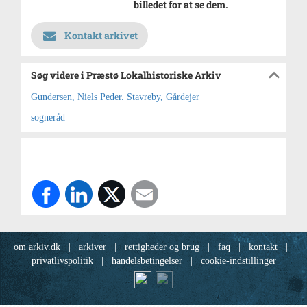
billedet for at se dem.
Kontakt arkivet
Søg videre i Præstø Lokalhistoriske Arkiv
Gundersen, Niels Peder. Stavreby, Gårdejer
sogneråd
om arkiv.dk
|
arkiver
|
rettigheder og brug
|
faq
|
kontakt
|
privatlivspolitik
|
handelsbetingelser
|
cookie-indstillinger