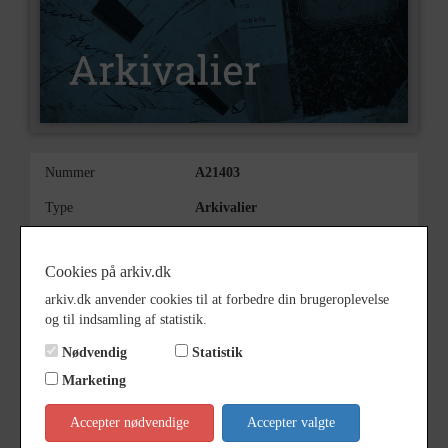
Nummer
A21403
Type
Arkivalier
Arkivskaber
Hornsved Grundejerforening
Cookies på arkiv.dk
Beskrivelse
Bladet Hornsved
Grundejerforening
arkiv.dk anvender cookies til at forbedre din brugeroplevelse
Hornsved
og til indsamling af statistik.
Født/stiftet
Nødvendig
Statistik
1951
Marketing
Periode
1951 - 2020
Se på kort
Accepter nødvendige
Accepter valgte