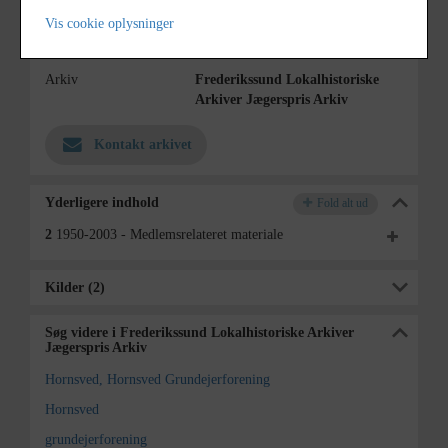
Type
Sogn (1000-2050)
Vis cookie oplysninger
Enhed
Dråby Sogn (1000-2050)
Arkiv
Frederikssund Lokalhistoriske
Arkiver Jægerspris Arkiv
Kontakt arkivet
Yderligere indhold
Fold alt ud
2
1950-2003 - Medlemsrelateret materiale
Kilder (2)
Søg videre i Frederikssund Lokalhistoriske Arkiver
Jægerspris Arkiv
Hornsved, Hornsved Grundejerforening
Hornsved
grundejerforening