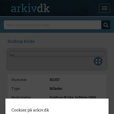
Suldrup Kirke
Nummer
B2357
Type
Billeder
Beskrivelse
Suldrup Kirke, luftfoto 1999
Årstal
1999
Cookies på arkiv.dk