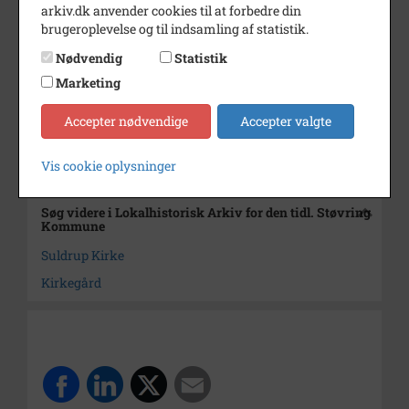
Fotograf
Poul Erik Rabs
arkiv.dk anvender cookies til at forbedre din
brugeroplevelse og til indsamling af statistik.
Materiale
Digital optagelse
Nødvendig
Statistik
Se på kort
Marketing
Arkiv
Lokalhistorisk Arkiv for den
tidl. Støvring Kommune
Accepter nødvendige
Accepter valgte
Kontakt arkivet
Vis cookie oplysninger
Søg videre i Lokalhistorisk Arkiv for den tidl. Støvring
Kommune
Suldrup Kirke
Kirkegård