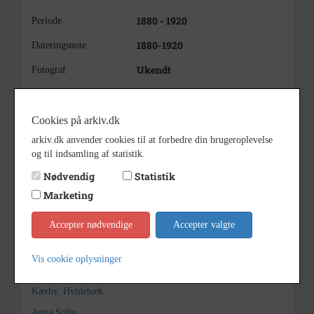
1880 - 1920
Periode
1880-1920
Dateringsnote
Ukendt
Fotograf
Kalundborg Lokalarkiv
Arkiv
Cookies på arkiv.dk
Kontakt arkivet
arkiv.dk anvender cookies til at forbedre din brugeroplevelse
og til indsamling af statistik.
Yderligere indhold
Fold alt ud
Nødvendig
Statistik
Ø7
FAMILIEN LARS NIELSEN, SVALLERUP
Marketing
Accepter nødvendige
Accepter valgte
Søg videre i Kalundborg Lokalarkiv
Nielsen, Lars
Vis cookie oplysninger
Svallerup
Kærby, Hvidebæk
Anna Sofie