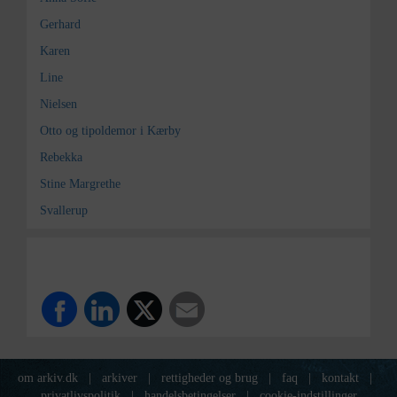
Gerhard
Karen
Line
Nielsen
Otto og tipoldemor i Kærby
Rebekka
Stine Margrethe
Svallerup
om arkiv.dk
|
arkiver
|
rettigheder og brug
|
faq
|
kontakt
|
privatlivspolitik
|
handelsbetingelser
|
cookie-indstillinger