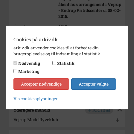
åbent hus arrangement i Vejrup
- Endrup Fritidscenter d. 08-02-
2015.
Årstal
2015
Dateringsnote
8. februar, 2015
Cookies på arkiv.dk
arkiv.dk anvender cookies til at forbedre din
Fotograf
Birger Henriksen
brugeroplevelse og til indsamling af statistik.
Materiale
digital optagelse
Nødvendig
Statistik
Se på kort
Marketing
Arkiv
Vejrup Sognearkiv
Accepter nødvendige
Accepter valgte
Kontakt arkivet
Vis cookie oplysninger
Yderligere indhold
Fold alt ud
Vejrup Modelflyveklub