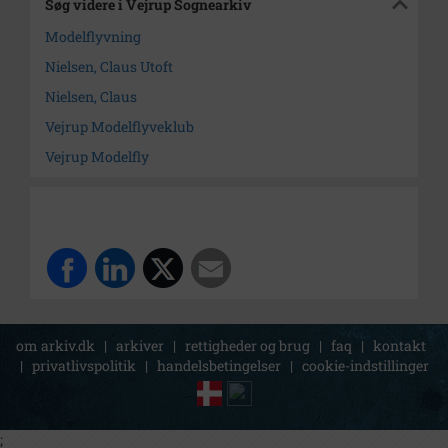
Søg videre i Vejrup Sognearkiv
Modelflyvning
Nielsen, Claus Utoft
Nielsen, Claus
Vejrup Modelflyveklub
Vejrup Modelfly
om arkiv.dk
|
arkiver
|
rettigheder og brug
|
faq
|
kontakt
|
privatlivspolitik
|
handelsbetingelser
|
cookie-indstillinger
;