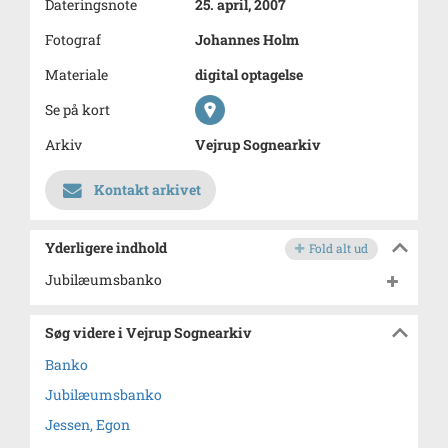
Dateringsnote
25. april, 2007
Fotograf
Johannes Holm
Materiale
digital optagelse
Se på kort
Arkiv
Vejrup Sognearkiv
Kontakt arkivet
Yderligere indhold
Fold alt ud
Jubilæumsbanko
Søg videre i Vejrup Sognearkiv
Banko
Jubilæumsbanko
Jessen, Egon