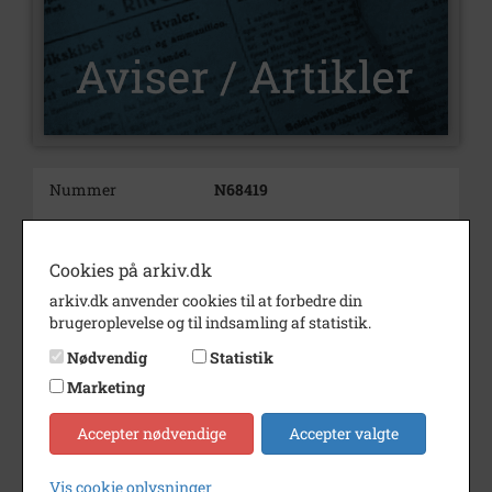
Nummer
N68419
Type
Aviser og artikler
Illustrationer
Ja
Cookies på arkiv.dk
arkiv.dk anvender cookies til at forbedre din
Indholdsnote
Martin Hansen fra firmaet
brugeroplevelse og til indsamling af statistik.
Harald Iversen og Søn A/S i
Thyborøn startede for godt et år
Nødvendig
Statistik
siden et nyt koncept med at
Marketing
sælge fisk.
Årstal
2015
Accepter nødvendige
Accepter valgte
Dateringsnote
15. september 2015
Vis cookie oplysninger