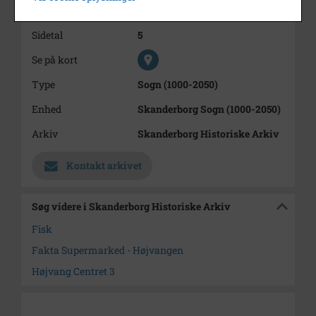
Trykt i medie
Uge-Bladet
Sidetal
5
Se på kort
Type
Sogn (1000-2050)
Enhed
Skanderborg Sogn (1000-2050)
Arkiv
Skanderborg Historiske Arkiv
Kontakt arkivet
Søg videre i Skanderborg Historiske Arkiv
Fisk
Fakta Supermarked - Højvangen
Højvang Centret 3