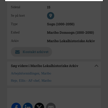
15
Sidetal
Se på kort
Sogn (1000-2050)
Type
Maribo Domsogn (1000-2050)
Enhed
Maribo Lokalhistoriske Arkiv
Arkiv
Kontakt arkivet
Søg videre i Maribo Lokalhistoriske Arkiv
Arbejdsformidlingen, Maribo
Heje, Ellis - AF-chef, Maribo