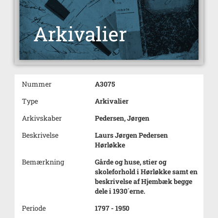
Nummer
A3075
Type
Arkivalier
Arkivskaber
Pedersen, Jørgen
Beskrivelse
Laurs Jørgen Pedersen
Hørløkke
Bemærkning
Gårde og huse, stier og
skoleforhold i Hørløkke samt en
beskrivelse af Hjembæk begge
dele i 1930´erne.
Periode
1797 - 1950