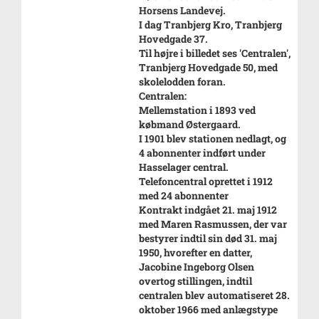
Horsens Landevej.
I dag Tranbjerg Kro, Tranbjerg
Hovedgade 37.
Til højre i billedet ses 'Centralen',
Tranbjerg Hovedgade 50, med
skolelodden foran.
Centralen:
Mellemstation i 1893 ved
købmand Østergaard.
I 1901 blev stationen nedlagt, og
4 abonnenter indført under
Hasselager central.
Telefoncentral oprettet i 1912
med 24 abonnenter
Kontrakt indgået 21. maj 1912
med Maren Rasmussen, der var
bestyrer indtil sin død 31. maj
1950, hvorefter en datter,
Jacobine Ingeborg Olsen
overtog stillingen, indtil
centralen blev automatiseret 28.
oktober 1966 med anlægstype