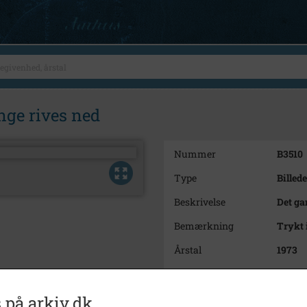
nge rives ned
Nummer
B3510
Type
Billede
Beskrivelse
Det ga
Bemærkning
Trykt 
Årstal
1973
Dateringsnote
25.10.
Fotograf
Anker 
 på arkiv.dk