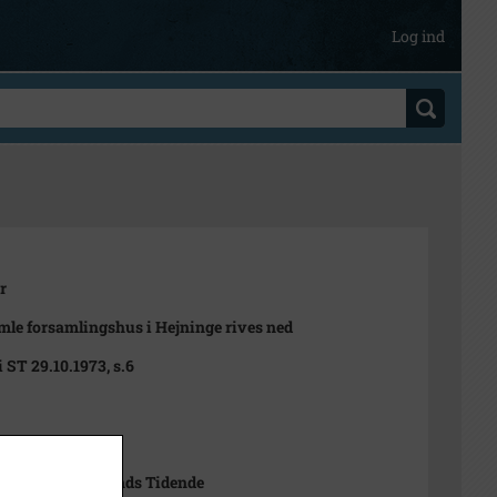
Log ind
r
mle forsamlingshus i Hejninge rives ned
i ST 29.10.1973, s.6
1973
Pedersen Sjællands Tidende