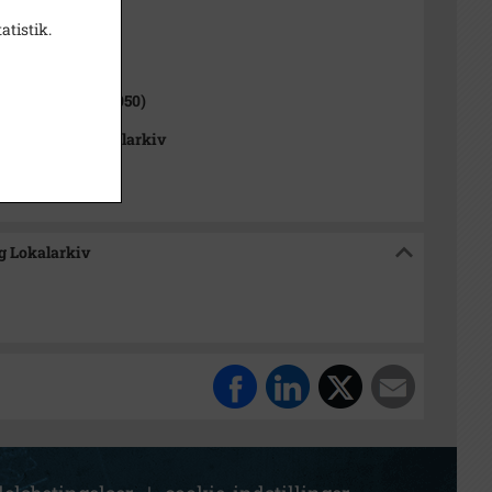
atistik.
1000-2050)
ge Sogn (1000-2050)
se Stads- og Lokalarkiv
og Lokalarkiv