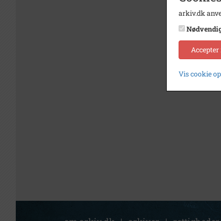
arkiv.dk anve
Nødvendi
Accepter
Vis cookie o