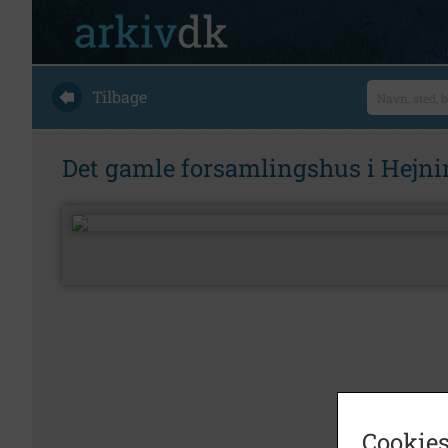
Tilbage
Det gamle forsamlingshus i Hejni
Cookies