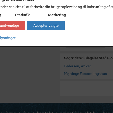
Se på kort
nder cookies til at forbedre din brugeroplevelse og til indsamling af st
Type
Sogn (
g
Statistik
Marketing
Enhed
Hejnin
 nødvendige
Accepter valgte
Arkiv
Slagel
plysninger
Kontakt arkivet
Søg videre i Slagelse Stads- 
Pedersen, Anker
Hejninge Forsamlingshus