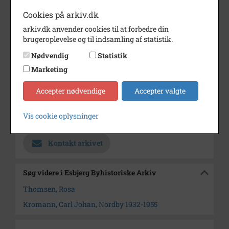
Fotograf
Carl Johan Kromann
Cookies på arkiv.dk
arkiv.dk anvender cookies til at forbedre din
Størrelse
Cabinet
brugeroplevelse og til indsamling af statistik.
Materiale
Glasplade
Nødvendig
Statistik
Se på kort
Marketing
Type
Kommune (1970-2050)
Accepter nødvendige
Accepter valgte
Enhed
Fanø Kommune (2007-2050)
Vis cookie oplysninger
Arkiv
Esbjerg Byhistoriske Arkiv
Kontakt arkivet
Søg videre i Esbjerg Byhistoriske Arkiv
Thomsen, Rosa
Kromann, Carl Johan, Nordby 1932-1955