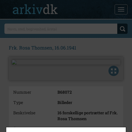
Frk. Rosa Thomsen, 16.06.1941
Nummer
B68072
Type
Billeder
Beskrivelse
16 forskellige portrætter af Frk.
Rosa Thomsen
Årstal
1941