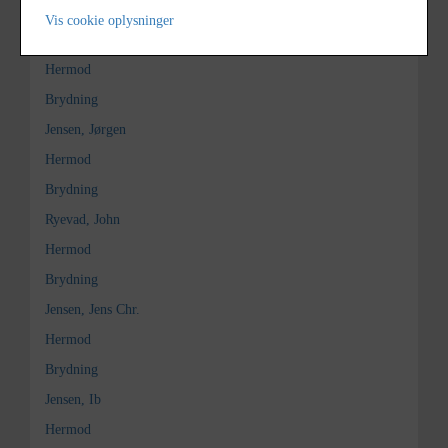
Brydning
Vis cookie oplysninger
Berg, Kurt
Hermod
Brydning
Jensen, Jørgen
Hermod
Brydning
Ryevad, John
Hermod
Brydning
Jensen, Jens Chr.
Hermod
Brydning
Jensen, Ib
Hermod