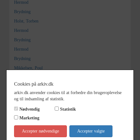
Hermod
Brydning
Holst, Torben
Hermod
Brydning
Hermod
Brydning
Mikkelsen, Poul
Hermod
Cookies på arkiv.dk
Brydning
arkiv.dk anvender cookies til at forbedre din brugeroplevelse
Lynge, Ove
og til indsamling af statistik.
Hermod
Nødvendig
Statistik
Brydning
Marketing
Christoffersen, Leif
Accepter nødvendige
Accepter valgte
Hermod