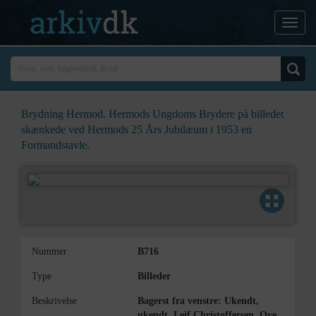
Brydning Hermod. Hermods Ungdoms Brydere på billedet
skænkede ved Hermods 25 Års Jubilæum i 1953 en
Formandstavle.
Nummer
B716
Type
Billeder
Beskrivelse
Bagerst fra venstre: Ukendt,
ukendt, Leif Christoffersen, Ove